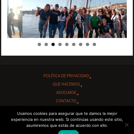
POLÍTICA DE PRIVACIDAD
QUE HACEMOS
ASOCIARSE
CONTACTO
Usamos cookies para asegurar que te damos la mejor
Gracias por interesarte en conocer nuestra Asociación Cultural
experiencia en nuestra web. Si continúas usando este sitio,
"Amigos de Cuba de Albacete.
asumiremos que estás de acuerdo con ello.