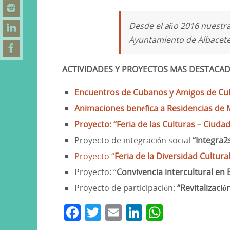
Desde el año 2016 nuestr
Ayuntamiento de Albacete
ACTIVIDADES Y PROYECTOS MAS DESTACA
Encuentros de Cubanos y Amigos de Cu
Animaciones benéfica a Residencias de 
Proyecto: “Feria de las Culturas – Ciuda
Proyecto de integración social
“Integra2
Proyecto “
Feria de la Diversidad Cultura
Proyecto: “
Convivencia intercultural en 
Proyecto de participación:
“Revitalizaci
F
T
E
Li
W
a
w
m
n
h