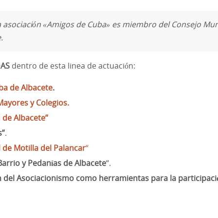
a asociación «Amigos de Cuba» es miembro del Consejo Muni
.
DAS
dentro de esta linea de actuación:
ba de Albacete
.
Mayores y Colegios.
d de Albacete”
s”
.
l de Motilla del Palancar
“
Barrio y Pedanías de Albacete
“.
ón del Asociacionismo como herramientas para la participac