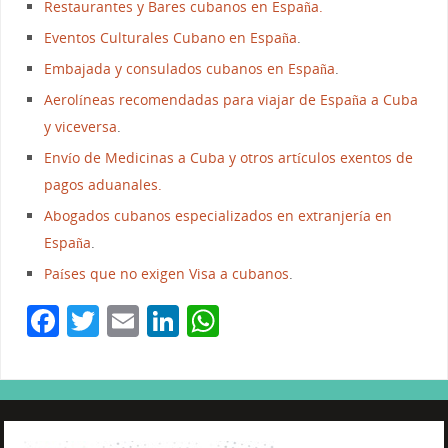
Restaurantes y Bares cubanos en España.
Eventos Culturales Cubano en España
.
Embajada y consulados cubanos en España
.
Aerolíneas recomendadas para viajar de España a Cuba
y viceversa
.
Envío de Medicinas a Cuba y otros artículos exentos de
pagos aduanales.
Abogados cubanos especializados en extranjería en
España
.
Países que no exigen Visa a cubanos
.
F
T
E
Li
W
a
w
m
n
h
c
itt
ai
k
at
e
er
l
e
s