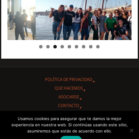
POLÍTICA DE PRIVACIDAD
QUE HACEMOS
ASOCIARSE
CONTACTO
Usamos cookies para asegurar que te damos la mejor
Gracias por interesarte en conocer nuestra Asociación Cultural
experiencia en nuestra web. Si continúas usando este sitio,
"Amigos de Cuba de Albacete.
asumiremos que estás de acuerdo con ello.