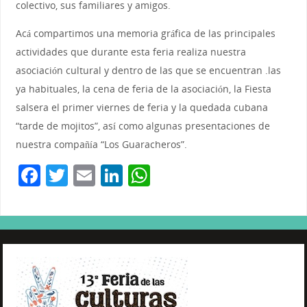
colectivo, sus familiares y amigos.
Acá compartimos una memoria gráfica de las principales
actividades que durante esta feria realiza nuestra
asociación cultural y dentro de las que se encuentran .las
ya habituales, la cena de feria de la asociación, la Fiesta
salsera el primer viernes de feria y la quedada cubana
“tarde de mojitos”, así como algunas presentaciones de
nuestra compañía “Los Guaracheros”.
F
T
E
Li
W
a
w
m
n
h
c
itt
ai
k
at
e
er
l
e
s
b
dI
A
o
n
p
o
p