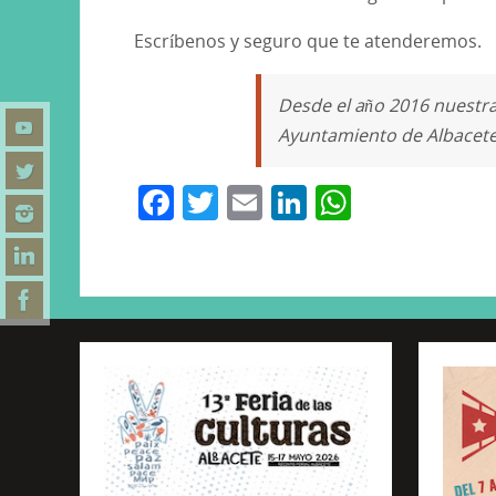
Escríbenos y seguro que te atenderemos.
Desde el año 2016 nuestra
Ayuntamiento de Albacete
F
T
E
Li
W
a
w
m
n
h
c
itt
ai
k
at
e
er
l
e
s
b
dI
A
o
n
p
o
p
k