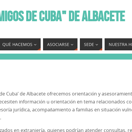
MIGOS DE CUBA" DE ALBACETE
QUÉ HACEMOS
ASOCIARSE
SEDE
NUESTRA H
 de Cuba’ de Albacete ofrecemos orientación y asesoramie
ecesiten información u orientación en tema relacionados con
oría jurídica, acompañamiento a familias en situación vulner
.
dos en extranjería, quienes podrían atender consultas, real