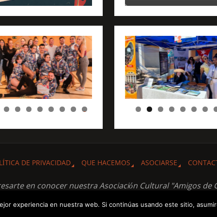
0
LÍTICA DE PRIVACIDAD
QUE HACEMOS
ASOCIARSE
CONTAC
resarte en conocer nuestra Asociación Cultural "Amigos de 
jor experiencia en nuestra web. Si continúas usando este sitio, asumi
FUNCIONA CON
PARABOLA
&
WORDPRESS.