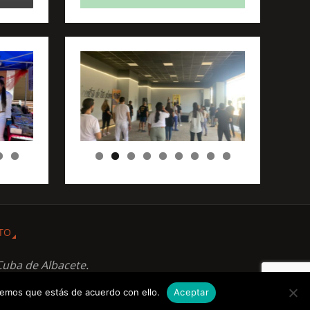
TO
Cuba de Albacete.
remos que estás de acuerdo con ello.
Aceptar