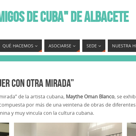
MIGOS DE CUBA" DE ALBACETE
QUÉ HACEMOS
ASOCIARSE
SEDE
NUESTRA H
jer con otra mirada”
mirada” de la artista cubana,
Maythe Omán Blanco
, se exhi
o compuesta por más de una veintena de obras de diferentes 
nina y muy vincula con la cultura cubana.