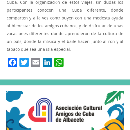
Cuba. Con la organización de estos viajes, sin dudas los
participantes conocen una Cuba diferente, donde
comparten y a la ves contribuyen con una modesta ayuda
al bienestar de los amigos cubanos, y de disfrutar de unas
vacaciones diferentes donde aprendieron de la cultura de
un país, donde la música y el baile hacen junto al ron y al
tabaco que sea una isla especial.
F
T
E
Li
W
a
w
m
n
h
c
itt
ai
k
at
e
er
l
e
s
b
dI
A
o
n
p
o
p
k