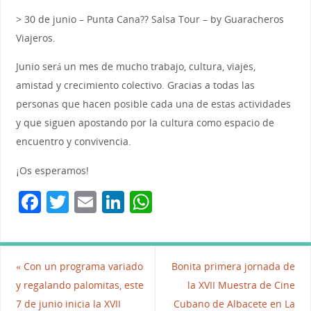
> 30 de junio – Punta Cana?? Salsa Tour – by Guaracheros
Viajeros.
Junio será un mes de mucho trabajo, cultura, viajes,
amistad y crecimiento colectivo. Gracias a todas las
personas que hacen posible cada una de estas actividades
y que siguen apostando por la cultura como espacio de
encuentro y convivencia.
¡Os esperamos!
F
T
E
Li
W
a
w
m
n
h
c
itt
ai
k
at
e
er
l
e
s
«
Con un programa variado
Bonita primera jornada de
b
dI
A
y regalando palomitas, este
la XVII Muestra de Cine
7 de junio inicia la XVII
Cubano de Albacete en La