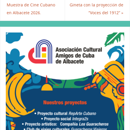
o
n
p
Muestra de Cine Cubano
Gineta con la proyección de
o
p
en Albacete 2026.
“Voces del 1912”
»
k