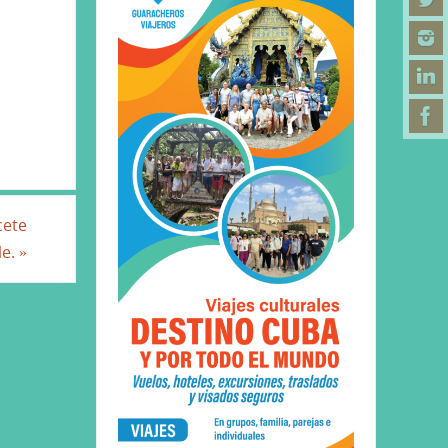
l
cete
le.
»