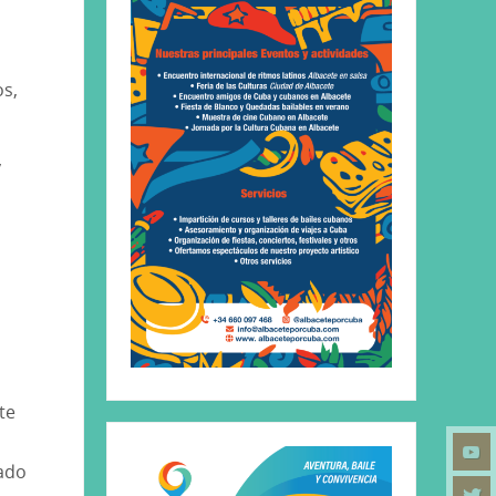
os,
y
te
yado