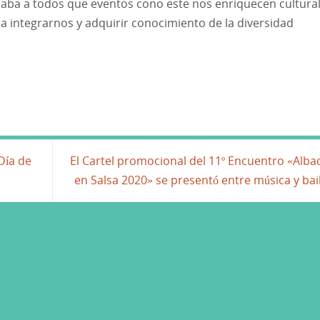
ordaba a todos que eventos cono este nos enriquecen cultura
a integrarnos y adquirir conocimiento de la diversidad
Día de
El Cartel promocional del 11º Encuentro «Alba
en Salsa 2020» se presentó entre música y bai