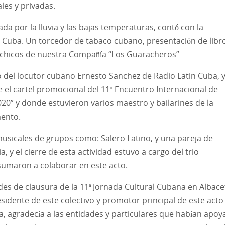
les y privadas.
a por la lluvia y las bajas temperaturas, contó con la
Cuba. Un torcedor de tabaco cubano, presentación de libr
s chicos de nuestra Compañía “Los Guaracheros”
o del locutor cubano Ernesto Sanchez de Radio Latin Cuba, 
el cartel promocional del 11º Encuentro Internacional de
020” y donde estuvieron varios maestro y bailarines de la
ento.
usicales de grupos como: Salero Latino, y una pareja de
, y el cierre de esta actividad estuvo a cargo del trio
sumaron a colaborar en este acto.
ades de clausura de la 11ª Jornada Cultural Cubana en Albace
idente de este colectivo y promotor principal de este acto
ia, agradecía a las entidades y particulares que habían apo