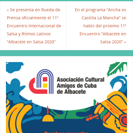
c
itt
ai
k
at
e
er
l
e
s
«
Se presenta en Rueda de
En el programa “Ancha es
b
dI
A
Prensa oficialmente el 11º
Castilla La Mancha” se
Encuentro Internacional de
habló del próximo 11º
o
n
p
Salsa y Ritmos Latinos
Encuentro “Albacete en
o
p
“Albacete en Salsa 2020”
Salsa 2020”
»
k