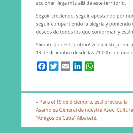
accionar llega más allá de este territorio.
Seguir creciendo, seguir apostando por nue
seguir compartiendo la alegría y poniendo
deseos de todos los que conforman y está
Súmate a nuestro ritmo! ven a festejar en la
19 de diciembre desde las 21:00h con una c
F
T
E
Li
W
a
w
m
n
h
c
itt
ai
k
at
e
er
l
e
s
b
dI
A
«
Para el 15 de diciembre, está prevista la
Asamblea General de nuestra Asoc. Cultura
o
n
p
“Amigos de Cuba” Albacete.
o
p
k