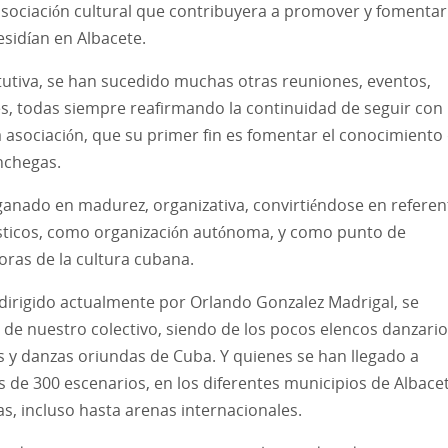
asociación cultural que contribuyera a promover y fomentar
esidían en Albacete.
tutiva, se han sucedido muchas otras reuniones, eventos,
s, todas siempre reafirmando la continuidad de seguir con 
a asociación, que su primer fin es fomentar el conocimiento
nchegas.
ganado en madurez, organizativa, convirtiéndose en referen
tísticos, como organización autónoma, y como punto de
as de la cultura cubana.
irigido actualmente por Orlando Gonzalez Madrigal, se
 de nuestro colectivo, siendo de los pocos elencos danzari
les y danzas oriundas de Cuba. Y quienes se han llegado a
s de 300 escenarios, en los diferentes municipios de Albace
s, incluso hasta arenas internacionales.