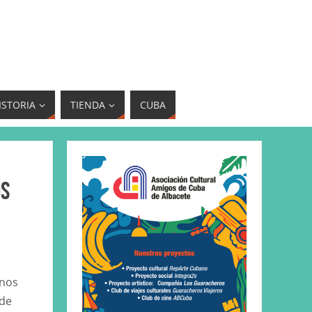
ISTORIA
TIENDA
CUBA
os
anos
 de