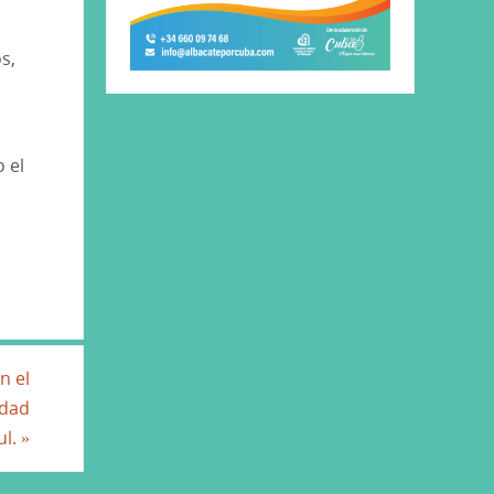
s,
o el
n el
idad
ul.
»