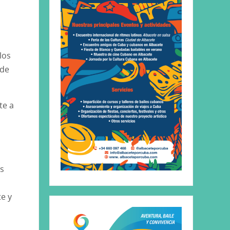
los
 de
te a
os
te y