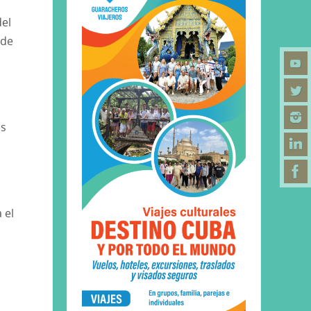
del
 de
es
 el