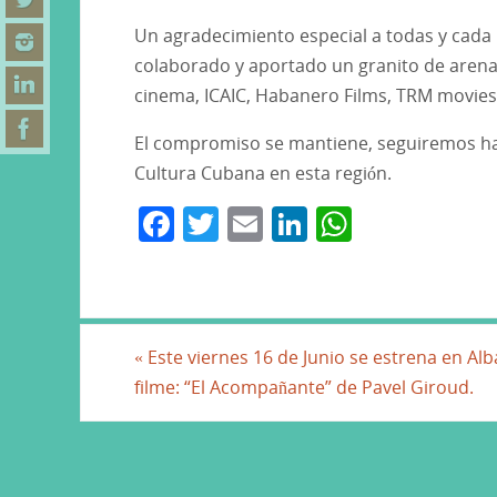
Un agradecimiento especial a todas y cada
colaborado y aportado un granito de arena 
cinema, ICAIC, Habanero Films, TRM movies 
El compromiso se mantiene, seguiremos ha
Cultura Cubana en esta región.
F
T
E
Li
W
a
w
m
n
h
c
itt
ai
k
at
e
er
l
e
s
b
dI
A
«
Este viernes 16 de Junio se estrena en Alb
filme: “El Acompañante” de Pavel Giroud.
o
n
p
o
p
k