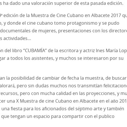
os ha dado una valoración superior de esta pasada edición.
9ª edición de la Muestra de Cine Cubano en Albacete 2017 q
vo, y donde el cine cubano tomo protagonismo y se pudo
3 documentales de mujeres, presentaciones con los director
s actividades…
n del libro “CUBAMÍA” de la escritora y actriz Ines María Lo
gar a todos los asistentes, y muchos se interesaron por su
n la posibilidad de cambiar de fecha la muestra, de buscar
alorará, pero sin dudas muchos nos transmitían felicitacion
ecursos, pero con mucha calidad en las proyecciones, y m
cer una X Muestra de cine Cubano en Albacete en el año 201
 una fiesta para los aficionados del séptimo arte y también
o que tengan un espacio para compartir con el publico