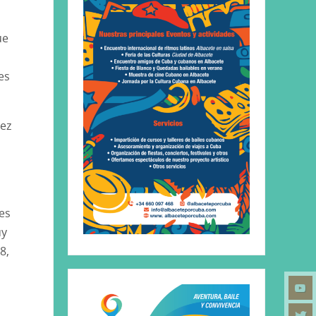
ue
es
pez
es
uy
8,