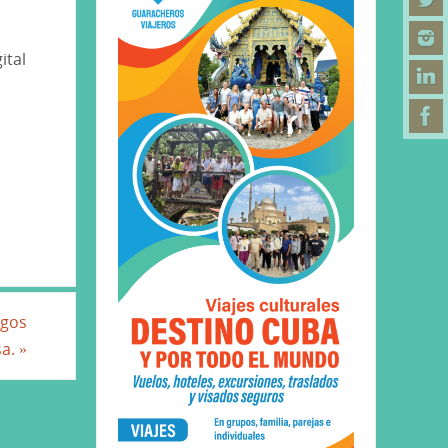
ital
igos
sa.
»