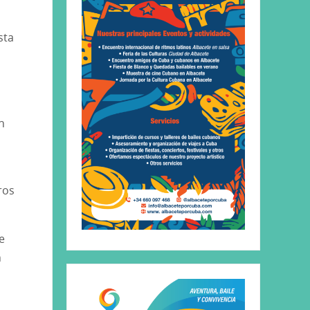
sta
n
ros
e
n