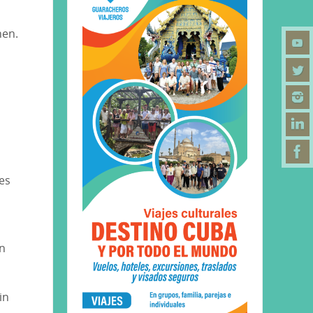
nen.
des
ón
in