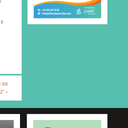
n
 y
XIII
22”
»