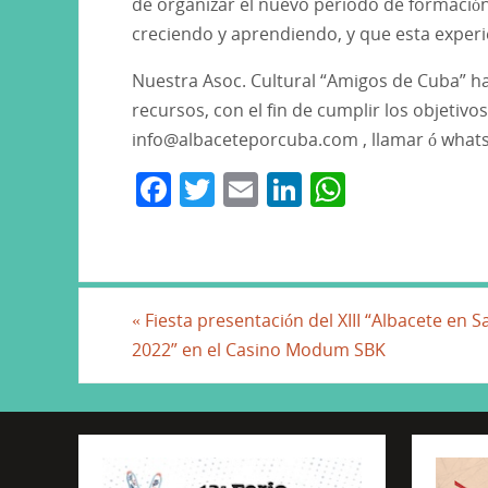
de organizar el nuevo periodo de formació
creciendo y aprendiendo, y que esta experie
Nuestra Asoc. Cultural “Amigos de Cuba” h
recursos, con el fin de cumplir los objetiv
info@albaceteporcuba.com , llamar ó whats
F
T
E
Li
W
a
w
m
n
h
c
itt
ai
k
at
e
er
l
e
s
b
dI
A
«
Fiesta presentación del XIII “Albacete en S
2022” en el Casino Modum SBK
o
n
p
o
p
k