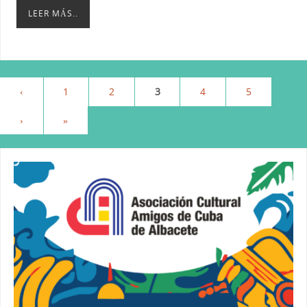
LEER MÁS..
‹
1
2
3
4
5
›
»