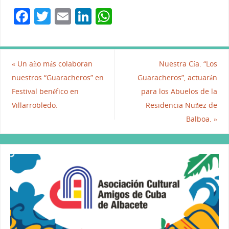
F
T
E
Li
W
a
w
m
n
h
c
itt
ai
k
at
e
er
l
e
s
«
Un año más colaboran
Nuestra Cía. “Los
b
dI
A
nuestros “Guaracheros” en
Guaracheros”, actuarán
Festival benéfico en
para los Abuelos de la
o
n
p
Villarrobledo.
Residencia Nuñez de
o
p
Balboa.
»
k