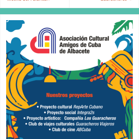
o
p
k