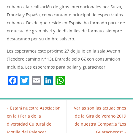
cubanos, la realización de giras internacionales por Suiza,
Francia y España, como cantante principal de espectáculos
cubanos. Desde que reside en España ha formado parte de
orquesta de gran nivel y de disimiles de formato, siempre
destacando por su timbre salsero.
Les esperamos este próximo 27 de Julio en la sala Awenn
(Teodoro camino Nº 13), Entrada solo 6€ con consumición
incluida. Les esperamos para bailar y guarachear.
F
T
E
Li
W
a
w
m
n
h
c
itt
ai
k
at
e
er
l
e
s
«
Estará nuestra Asociación
Varias son las actuaciones
b
dI
A
en la I Feria de la
de la Gira de Verano 2019
diversidad Cultural de
de nuestra Compañía “Los
o
n
p
Motilla del Palancar.
Guaracheros”
»