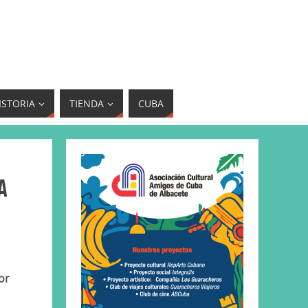
ISTORIA
TIENDA
CUBA
a
or