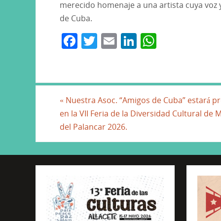
merecido homenaje a una artista cuya voz y
de Cuba.
F
T
E
Li
W
a
w
m
n
h
c
itt
ai
k
at
e
er
l
e
s
b
dI
A
«
Nuestra Asoc. “Amigos de Cuba” estará p
en la VII Feria de la Diversidad Cultural de M
o
n
p
del Palancar 2026.
o
p
k