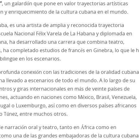
”
, un galardón que pone en valor trayectorias artísticas
ón y enriquecimiento de la cultura cubana en el mundo.
ba, es una artista de amplia y reconocida trayectoria
scuela Nacional Félix Varela de La Habana y diplomada en
ana, ha desarrollado una carrera que combina teatro,
ás, ha completado estudios de francés en Ginebra, lo que le 
bilingüe en los escenarios.
 profunda conexión con las tradiciones de la oralidad cubana
ha llevado a escenarios de todo el mundo. A lo largo de su
entros y giras internacionales en más de veinte países de
ones, actuando en naciones como México, Brasil, Venezuela,
ortugal o Luxemburgo, así como en diversos países africanos
 o Túnez, entre muchos otros.
de narración oral y teatro, tanto en África como en
 como una de las grandes embajadoras de la cultura cubana