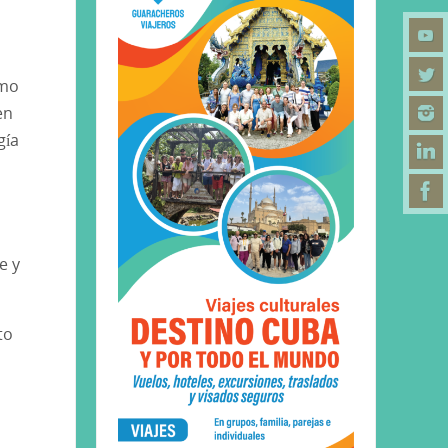
omo
en
gía
e y
to