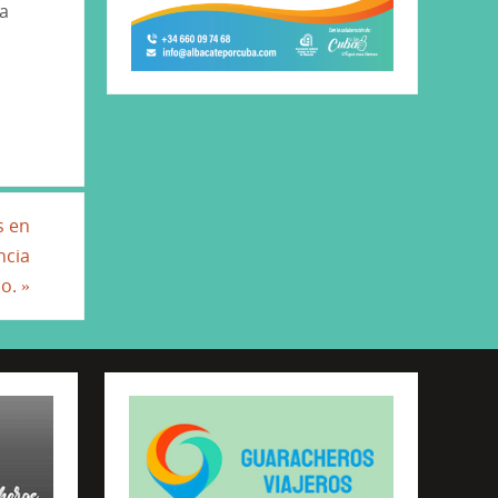
ia
s en
ncia
do.
»