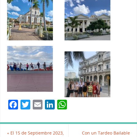
F
T
E
Li
W
a
w
m
n
h
c
itt
ai
k
at
e
er
l
e
s
«
El 15 de Septiembre 2023,
Con un Tardeo Bailable