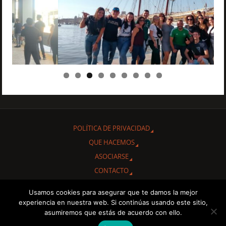
POLÍTICA DE PRIVACIDAD
QUE HACEMOS
ASOCIARSE
CONTACTO
Usamos cookies para asegurar que te damos la mejor
Gracias por interesarte en conocer nuestra Asociación Cultural
experiencia en nuestra web. Si continúas usando este sitio,
"Amigos de Cuba de Albacete.
asumiremos que estás de acuerdo con ello.