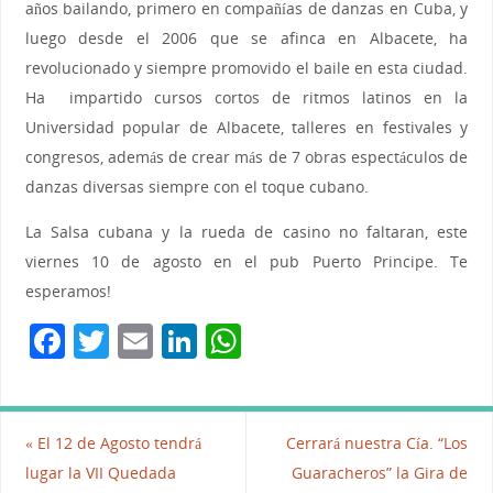
años bailando, primero en compañías de danzas en Cuba, y
luego desde el 2006 que se afinca en Albacete, ha
revolucionado y siempre promovido el baile en esta ciudad.
Ha impartido cursos cortos de ritmos latinos en la
Universidad popular de Albacete, talleres en festivales y
congresos, además de crear más de 7 obras espectáculos de
danzas diversas siempre con el toque cubano.
La Salsa cubana y la rueda de casino no faltaran, este
viernes 10 de agosto en el pub Puerto Principe. Te
esperamos!
F
T
E
Li
W
a
w
m
n
h
c
itt
ai
k
at
e
er
l
e
s
«
El 12 de Agosto tendrá
Cerrará nuestra Cía. “Los
b
dI
A
lugar la VII Quedada
Guaracheros” la Gira de