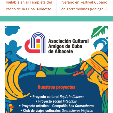
bailable en el Templete del
Verano en Festival Cubano
o
n
p
Paseo de la Cuba, Albacete.
en Torremolinos (Malaga)
»
o
p
k