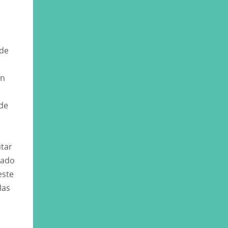
 de
ón
de
utar
sado
este
las