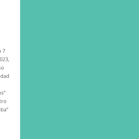
o 7
2023,
so
udad
os”
tro
uba”