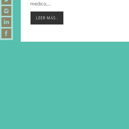
medico,…
LEER MÁS..