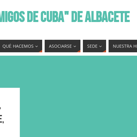
MIGOS DE CUBA" DE ALBACETE
QUÉ HACEMOS
ASOCIARSE
SEDE
NUESTRA H
,
e,