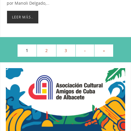
por Manoli Delgado,…
LEER MÁS..
1
2
3
›
»