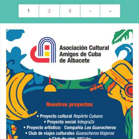
1
2
3
›
»