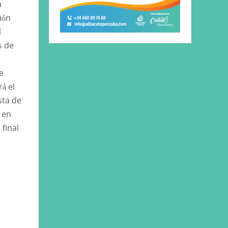
a
ión
l
s de
e
á el
sta de
 en
final