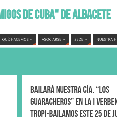
MIGOS DE CUBA" DE ALBACETE
QUÉ HACEMOS
ASOCIARSE
SEDE
NUESTRA H
Bailará nuestra Cía. “Los
Guaracheros” en la I Verbe
Tropi-Bailamos este 25 de J