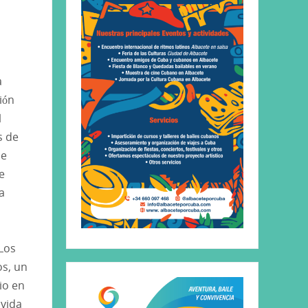
a
ión
l
s de
de
e
a
 Los
os, un
io en
ovida