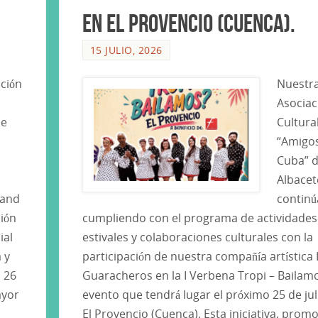
en El Provencio (Cuenca).
15 JULIO, 2026
ación
Nuestr
Asociac
de
Cultura
“Amigo
Cuba” 
Albacet
land
continú
ión
cumpliendo con el programa de actividades
ial
estivales y colaboraciones culturales con la
 y
participación de nuestra compañía artística
 26
Guaracheros en la I Verbena Tropi – Bailam
ayor
evento que tendrá lugar el próximo 25 de jul
El Provencio (Cuenca). Esta iniciativa, prom