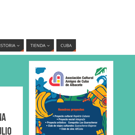
ISTORIA
TIENDA
CUBA
na
ulio