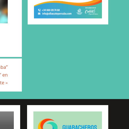
uba”
” en
ete
»