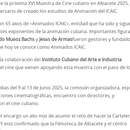
ue la próxima XVI Muestra de Cine cubano en Albacete 2025,
versario de creado los estudios de Animación del ICAIC.
n 65 años de «Animados ICAIC», entidad que ha sido y sigu
tes exponentes de la animación cubana. Importantes figur
do Muñoz Bachs
y
Jesús de Armas
fueron gestores y fundad
 que hoy se conoce como Animados ICAIC.
la colaboración del
Instituto Cubano del Arte e Industria
del cine que vienen apoyando esta muestra con el paso de l
dias del 9 al 13 de Junio 2025, la comisión organizadora, es
iones cinematográficas, encuentro con directores, y
on el cine cubano.
l encargo un año más de asumir el reto de hacer la Carteler
Y está confirmado que la Filmoteca de Albacete y el centro