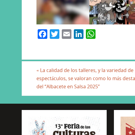
F
T
E
Li
W
a
w
m
n
h
c
itt
ai
k
at
e
er
l
e
s
b
dI
A
«
La calidad de los talleres, y la variedad de 
espectáculos, se valoran como lo más dest
o
n
p
del “Albacete en Salsa 2025”
o
p
k