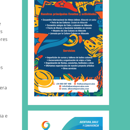
e
as
ores
os
pera
ia e