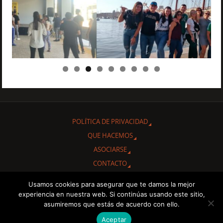
POLÍTICA DE PRIVACIDAD
QUE HACEMOS
ASOCIARSE
CONTACTO
Usamos cookies para asegurar que te damos la mejor
Gracias por interesarte en conocer nuestra Asociación Cultural
experiencia en nuestra web. Si continúas usando este sitio,
"Amigos de Cuba de Albacete.
asumiremos que estás de acuerdo con ello.
Aceptar
FUNCIONA CON
PARABOLA
&
WORDPRESS.