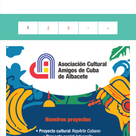
1
2
3
›
»