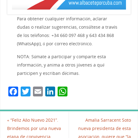
Para obtener cualquier información, aclarar
dudas o realizar sugerencias, consúltese a través
de los teléfonos: +34 660 097 468 y 643 434 868
(WhatsApp), ó por correo electrónico.
NOTA: Súmate a participar y comparte esta
información, y anima a otros jóvenes a qué
participen y escriban décimas.
F
T
E
Li
W
a
w
m
n
h
c
itt
ai
k
at
e
er
l
e
s
«
“Feliz Año Nuevo 2021”.
Amalia Sarracent Soto
b
dI
A
Brindemos por una nueva
nueva presidenta de esta
etapa de convivencia,
asociación, quiere que “la