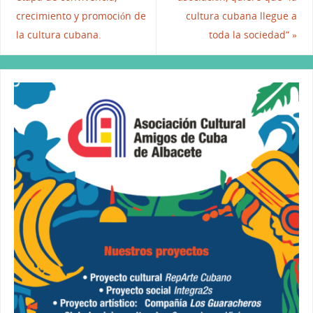
o
n
p
crecimiento y promoción de
cultura cubana llegue a
o
p
la cultura cubana.
toda la sociedad”
»
k