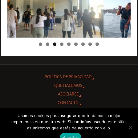
POLÍTICA DE PRIVACIDAD
QUE HACEMOS
ASOCIARSE
CONTACTO
Usamos cookies para asegurar que te damos la mejor
Gracias por interesarte en conocer nuestra Asociación Cultural
experiencia en nuestra web. Si continúas usando este sitio,
"Amigos de Cuba de Albacete.
asumiremos que estás de acuerdo con ello.
Aceptar