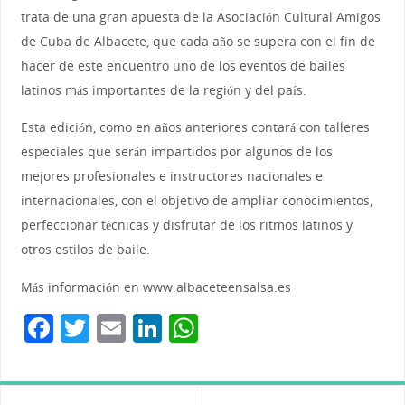
trata de una gran apuesta de la Asociación Cultural Amigos
de Cuba de Albacete, que cada año se supera con el fin de
hacer de este encuentro uno de los eventos de bailes
latinos más importantes de la región y del país.
Esta edición, como en años anteriores contará con talleres
especiales que serán impartidos por algunos de los
mejores profesionales e instructores nacionales e
internacionales, con el objetivo de ampliar conocimientos,
perfeccionar técnicas y disfrutar de los ritmos latinos y
otros estilos de baile.
Más información en www.albaceteensalsa.es
F
T
E
Li
W
a
w
m
n
h
c
itt
ai
k
at