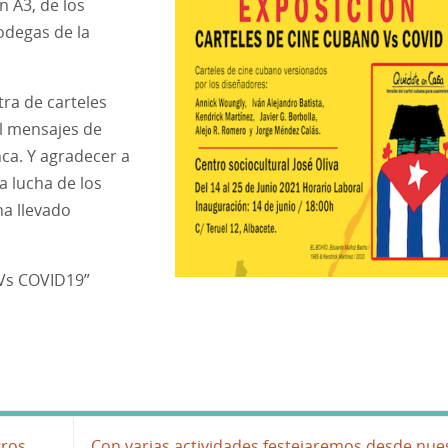
 A3, de los
odegas de la
ra de carteles
l mensajes de
ca. Y agradecer a
a lucha de los
ha llevado
Vs COVID19”
tros
Con varias actividades festejaremos desde nue