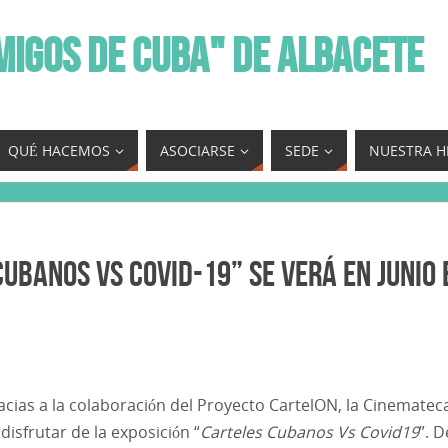
MIGOS DE CUBA" DE ALBACETE
QUÉ HACEMOS
ASOCIARSE
SEDE
NUESTRA H
ubanos Vs COVID-19” se verá en Junio 
acias a la colaboración del Proyecto CartelON, la Cinematec
sfrutar de la exposición “
Carteles Cubanos Vs Covid19
”. D