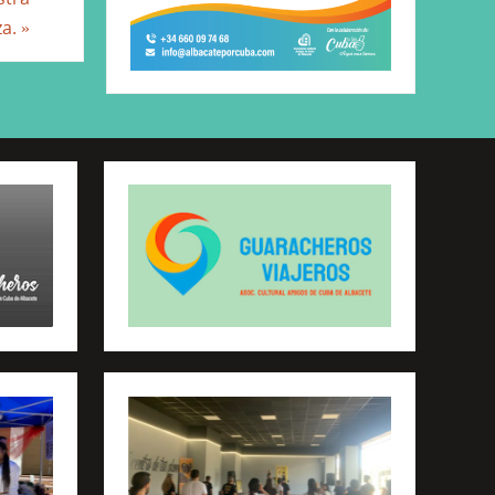
za.
»