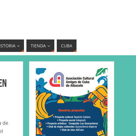
ISTORIA
TIENDA
CUBA
en
a de
el