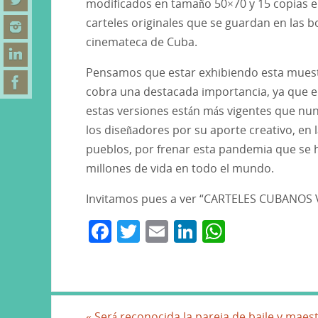
modificados en tamaño 50×70 y 15 copias en
carteles originales que se guardan en las b
cinemateca de Cuba.
Pensamos que estar exhibiendo esta muest
cobra una destacada importancia, ya que e
estas versiones están más vigentes que nun
los diseñadores por su aporte creativo, en l
pueblos, por frenar esta pandemia que se 
millones de vida en todo el mundo.
Invitamos pues a ver “CARTELES CUBANOS 
F
T
E
Li
W
a
w
m
n
h
c
itt
ai
k
at
e
er
l
e
s
«
Será reconocida la pareja de baile y maes