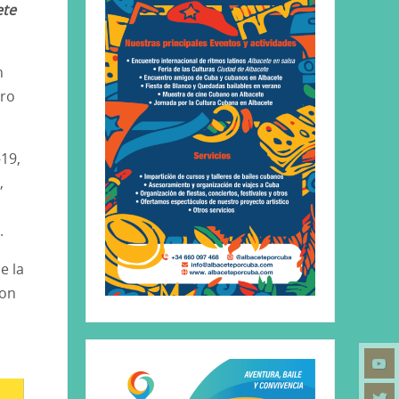
ete
n
ero
19,
,
.
e la
con