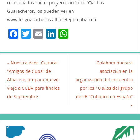
relacionados con el proyecto artístico “Cía. Los
Guaracheros, los pueden ver en
www.losguaracheros.albaceteporcuba.com
F
T
E
Li
W
a
w
m
n
h
c
itt
ai
k
at
e
er
l
e
s
«
Nuestra Asoc. Cultural
Colabora nuestra
b
dI
A
“Amigos de Cuba” de
asociación en la
Albacete, prepara nuevo
organización del encuentro
o
n
p
viaje a CUBA para finales
por los 10 años del grupo
o
p
de Septiembre.
de FB “Cubanos en España”
k
»