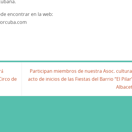
 Cubana.
ede encontrar en la web:
porcuba.com
rá
Participan miembros de nuestra Asoc. cultura
Circo de
acto de inicios de las Fiestas del Barrio “El Pilar
Albace