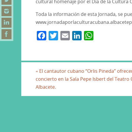
cultural homenaje por el Día de la Cultura
Toda la información de esta Jornada, se pu
www.jornadaporlaculturacubana.albacete
F
T
E
Li
W
a
w
m
n
h
c
itt
ai
k
at
e
er
l
e
s
b
dI
A
«
El cantautor cubano “Orlis Pineda” ofrece
concierto en la Sala Pepe Isbert del Teatro 
o
n
p
Albacete.
o
p
k