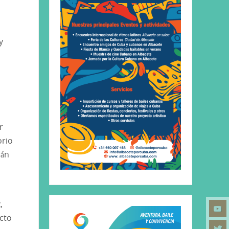
y
r
orio
rán
,
Acto