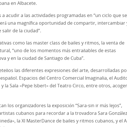
bana en Albacete.
 a acudir a las actividades programadas en “un ciclo que se
 será una magnífica oportunidad de compartir, intercambiar 
salir de la ciudad”.
iativas como las master class de bailes y ritmos, la venta de
ltural, “uno de los momentos más entrañables de estas
ova y en la ciudad de Santiago de Cuba”.
teños las diferentes expresiones del arte, desarrolladas po
 español. Espacios del Centro Comercial Imaginalia, el Audit
, y la Sala «Pepe Isbert» del Teatro Circo, entre otros, acoge
n los organizadores la exposición “Sara-sin ir más lejos”,
rtistas cubanos para recordar a la trovadora Sara González
Pineda», la XI MasterDance de bailes y ritmos cubanos, y el 