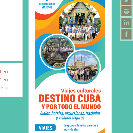
l en
” en
te.
»