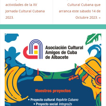
b
dI
A
actividades de la XV
Cultural Cubana que
o
n
p
Jornada Cultural Cubana
arranca este sábado 14 de
o
p
2023.
Octubre 2023.
»
k