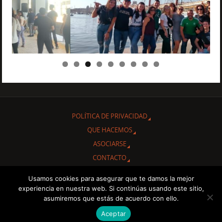
POLÍTICA DE PRIVACIDAD
QUE HACEMOS
ASOCIARSE
CONTACTO
Usamos cookies para asegurar que te damos la mejor
Gracias por interesarte en conocer nuestra Asociación Cultural
experiencia en nuestra web. Si continúas usando este sitio,
"Amigos de Cuba de Albacete.
asumiremos que estás de acuerdo con ello.
Aceptar
FUNCIONA CON
PARABOLA
&
WORDPRESS.