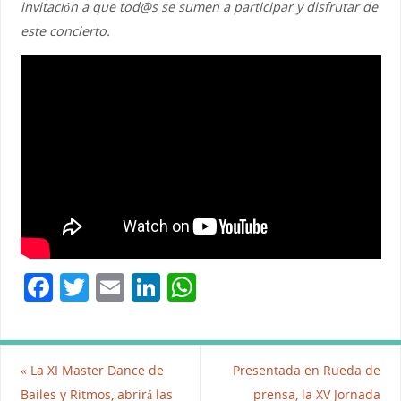
invitación a que tod@s se sumen a participar y disfrutar de
este concierto.
F
T
E
Li
W
a
w
m
n
h
c
itt
ai
k
at
e
er
l
e
s
«
La XI Master Dance de
Presentada en Rueda de
Bailes y Ritmos, abrirá las
prensa, la XV Jornada