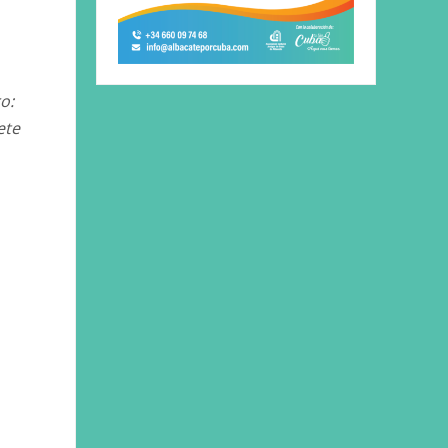
o:
ete