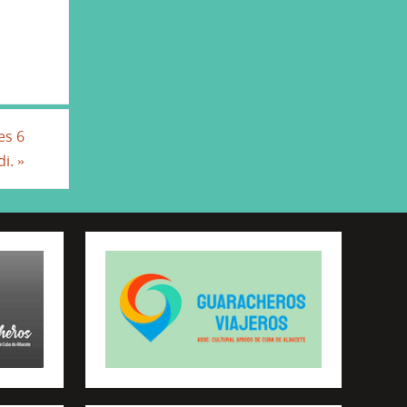
es 6
di.
»