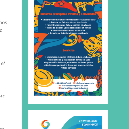
tmos
do
el
ste
se