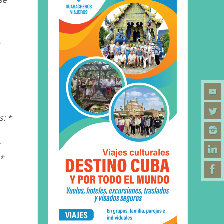
s
s: *
 *