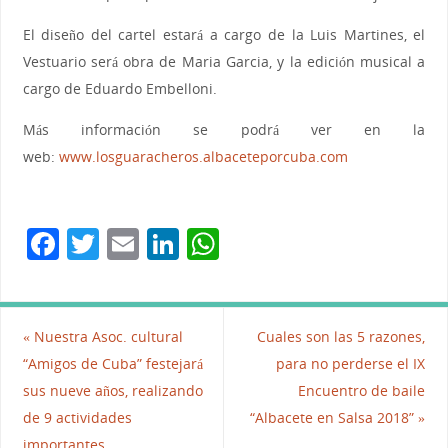
El diseño del cartel estará a cargo de la Luis Martines, el
Vestuario será obra de Maria Garcia, y la edición musical a
cargo de Eduardo Embelloni.
Más información se podrá ver en la
web:
www.losguaracheros.albacet
eporcuba.com
F
T
E
Li
W
a
w
m
n
h
c
itt
ai
k
at
e
er
l
e
s
«
Nuestra Asoc. cultural
Cuales son las 5 razones,
b
dI
A
“Amigos de Cuba” festejará
para no perderse el IX
sus nueve años, realizando
Encuentro de baile
o
n
p
de 9 actividades
“Albacete en Salsa 2018”
»
o
p
importantes.