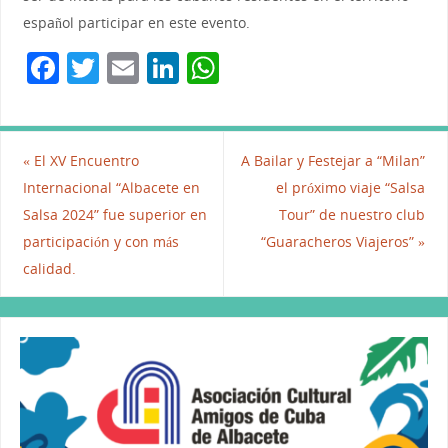
español participar en este evento.
F
T
E
Li
W
a
w
m
n
h
c
itt
ai
k
at
e
er
l
e
s
«
El XV Encuentro
A Bailar y Festejar a “Milan”
b
dI
A
Internacional “Albacete en
el próximo viaje “Salsa
Salsa 2024” fue superior en
Tour” de nuestro club
o
n
p
participación y con más
“Guaracheros Viajeros”
»
o
p
calidad.
k