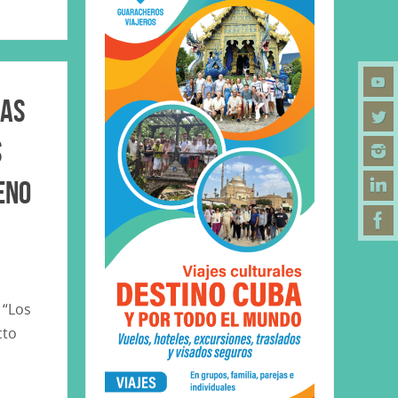
zas
s
eno
 “Los
cto