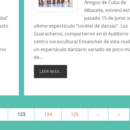
Amigos de Cuba de
Albacete, estrenó es
uba”
pasado 15 de Junio s
usto
ultimo espectáculo “cocktel de danzas”. Los
y
Guaracheros, compartieron en el Auditorio 
centro sociocultural Ensanches de esta ciud
ano
un espectáculo danzario variado de poco m
de…
LEER MÁS..
123
124
125
›
»