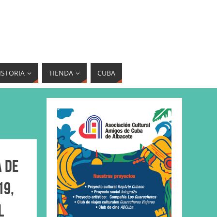
ISTORIA
TIENDA
CUBA
a de
19,
l