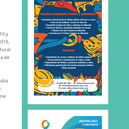
10 y
2019,
tural
ca de
Cuba
s
ine