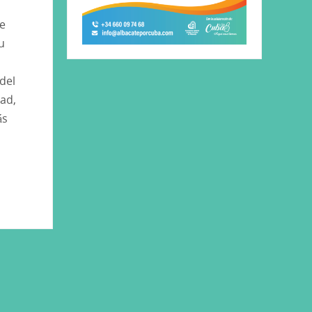
te
u
del
ad,
ás