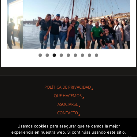
POLÍTICA DE PRIVACIDAD
QUE HACEMOS
ASOCIARSE
CONTACTO
Usamos cookies para asegurar que te damos la mejor
Gracias por interesarte en conocer nuestra Asociación Cultural
experiencia en nuestra web. Si continúas usando este sitio,
"Amigos de Cuba de Albacete.