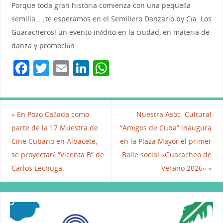
Porque toda gran historia comienza con una pequeña
semilla… ¡te esperamos en el Semillero Danzario by Cía. Los
Guaracheros! un evento inédito en la ciudad, en materia de
danza y promoción.
F
T
E
Li
W
a
w
m
n
h
c
itt
ai
k
at
e
er
l
e
s
«
En Pozo Cañada como
Nuestra Asoc. Cultural
b
dI
A
parte de la 17 Muestra de
“Amigos de Cuba” inaugura
Cine Cubano en Albacete,
en la Plaza Mayor el primer
o
n
p
se proyectará “Vicenta B” de
Baile social «Guaracheo de
o
p
Carlos Lechuga.
Verano 2026»
»
k