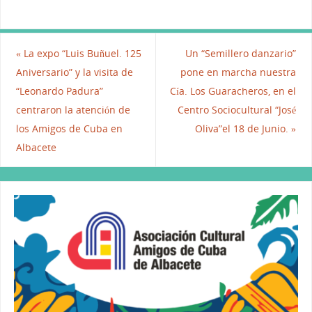
a
w
m
n
h
c
itt
ai
k
at
e
er
l
e
s
«
La expo “Luis Buñuel. 125
Un “Semillero danzario”
b
dI
A
Aniversario” y la visita de
pone en marcha nuestra
“Leonardo Padura”
Cía. Los Guaracheros, en el
o
n
p
centraron la atención de
Centro Sociocultural “José
o
p
los Amigos de Cuba en
Oliva”el 18 de Junio.
»
k
Albacete