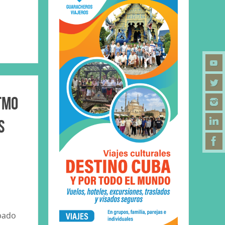
tmo
s
bado