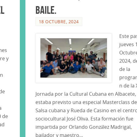
el
baile.
18 OCTUBRE, 2024
Este p
jueves 
mes
Octubr
re y
2024, d
de la
ón
progra
n de la 
de
Jornada por la Cultural Cubana en Albacete,
estaba previsto una especial Masterclass de
a
Salsa cubana y Rueda de Casino en el centr
0 de
sociocultural José Oliva. Esta formación fue
ad
impartida por Orlando González Madrigal,
bailador y maestro…