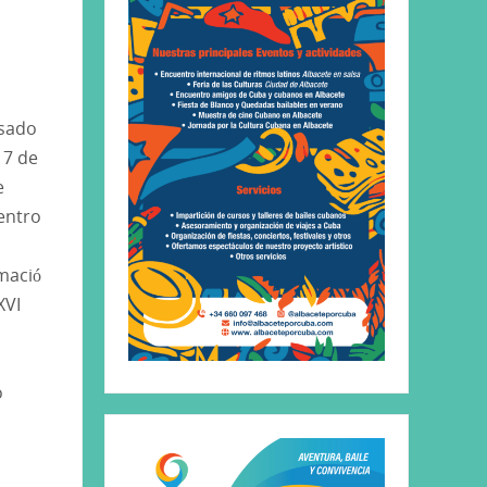
asado
17 de
e
entro
mació
XVI
o