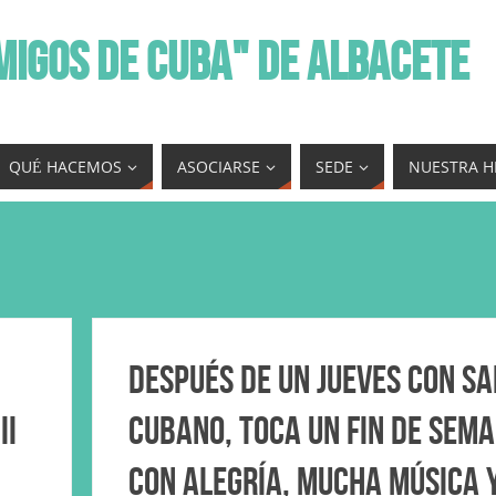
MIGOS DE CUBA" DE ALBACETE
QUÉ HACEMOS
ASOCIARSE
SEDE
NUESTRA H
Después de un Jueves con s
II
cubano, toca un fin de sem
con alegría, mucha música 