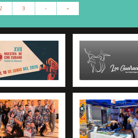
2
3
›
»