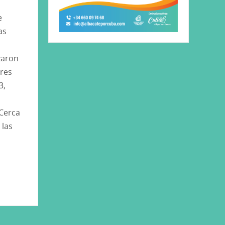
e
as
aron
eres
3,
 Cerca
 las