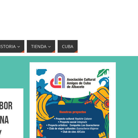
ISTORIA
TIENDA
CUBA
abor
ana
y