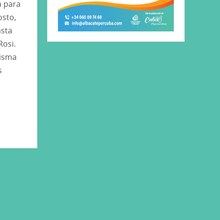
a para
osto,
asta
Rosi.
misma
s