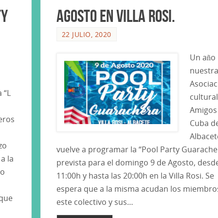
ty
Agosto en Villa Rosi.
22 JULIO, 2020
Un año
nuestr
Asociac
 “L
cultural
Amigos
eros
Cuba d
Albacet
zo
vuelve a programar la “Pool Party Guarache
 a la
prevista para el domingo 9 de Agosto, desde
mo
11:00h y hasta las 20:00h en la Villa Rosi. Se
espera que a la misma acudan los miembro
 que
este colectivo y sus…