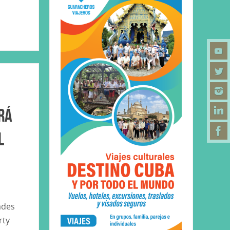
rá
l
ades
rty