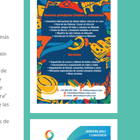
 más
a
ión
 de
e
e
ra”
 las
s de