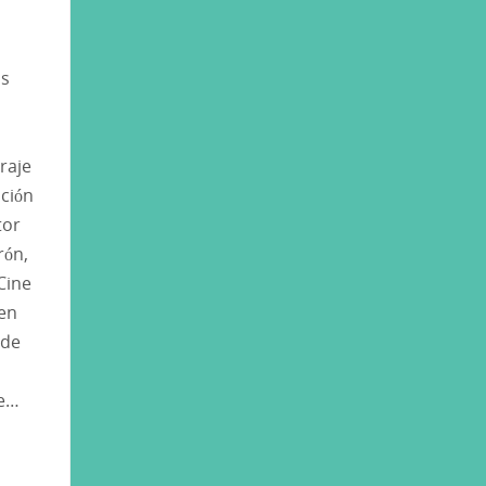
os
raje
ción
tor
rón,
Cine
 en
 de
ne…