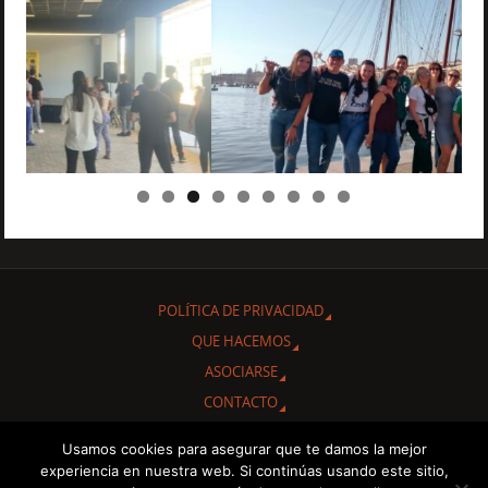
POLÍTICA DE PRIVACIDAD
QUE HACEMOS
ASOCIARSE
CONTACTO
Usamos cookies para asegurar que te damos la mejor
Gracias por interesarte en conocer nuestra Asociación Cultural
experiencia en nuestra web. Si continúas usando este sitio,
"Amigos de Cuba de Albacete.