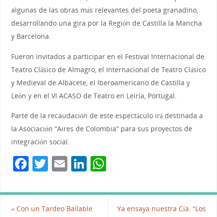
algunas de las obras más relevantes del poeta granadino,
desarrollando una gira por la Región de Castilla la Mancha
y Barcelona.
Fueron invitados a participar en el Festival Internacional de
Teatro Clásico de Almagro, el Internacional de Teatro Clásico
y Medieval de Albacete, el Iberoamericano de Castilla y
León y en el VI ACASO de Teatro en Leiría, Portugal.
Parte de la recaudación de este espectáculo irá destinada a
la Asociación “Aires de Colombia” para sus proyectos de
integración social.
F
T
E
Li
W
a
w
m
n
h
c
itt
ai
k
at
e
er
l
e
s
«
Con un Tardeo Bailable
Ya ensaya nuestra Cía. “Los