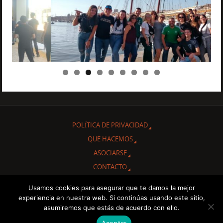
POLÍTICA DE PRIVACIDAD
QUE HACEMOS
ASOCIARSE
CONTACTO
Usamos cookies para asegurar que te damos la mejor
Gracias por interesarte en conocer nuestra Asociación Cultural
experiencia en nuestra web. Si continúas usando este sitio,
"Amigos de Cuba de Albacete.
asumiremos que estás de acuerdo con ello.
Aceptar