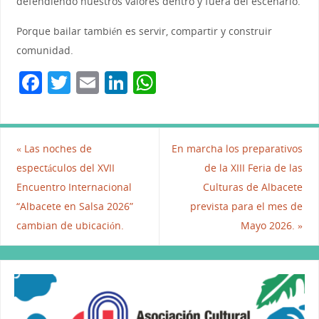
defendiendo nuestros valores dentro y fuera del escenario.
Porque bailar también es servir, compartir y construir
comunidad.
F
T
E
Li
W
a
w
m
n
h
c
itt
ai
k
at
e
er
l
e
s
«
Las noches de
En marcha los preparativos
b
dI
A
espectáculos del XVII
de la XIII Feria de las
Encuentro Internacional
Culturas de Albacete
o
n
p
“Albacete en Salsa 2026”
prevista para el mes de
o
p
cambian de ubicación.
Mayo 2026.
»
k