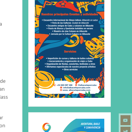
a
 de
tan
lass
ar
con