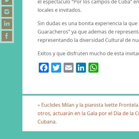
el espectáculo “Por los campos de Cuba” en 
locales e invitados.
Sin dudas es una bonita experiencia la que 
Guaracheros” ya que ademas de representa
representando la diversidad Cultural de nu
Exitos y que disfruten mucho de esta invita
F
T
E
Li
W
a
w
m
n
h
c
itt
ai
k
at
e
er
l
e
s
b
dI
A
«
Euclides Milan y la pianista Ivette Frontela
otros, actuarán en la Gala por el Día de la C
o
n
p
Cubana.
o
p
k