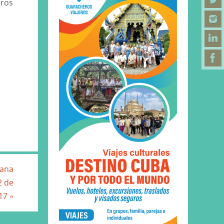
aros
bana
2 de
017
»