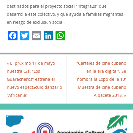
destinados para el proyecto social “Integra2s” que
desarrolla este colectivo, y que ayuda a familias migrantes
en riesgo de exclusión social.
F
T
E
Li
W
a
w
m
n
h
c
itt
ai
k
at
e
er
l
e
s
«
El próximo 11 de mayo
“Carteles de cine cubano
b
dI
A
nuestra Cía. “Los
en la era digital”. Se
Guaracheros” estrena el
nombra la Expo de la 10ª
o
n
p
nuevo espectáculo danzario
Muestra de cine cubano
o
p
“Africanía”
Albacete 2018.
»
k