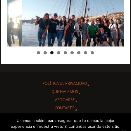
POLÍTICA DE PRIVACIDAD
QUE HACEMOS
ASOCIARSE
CONTACTO
Usamos cookies para asegurar que te damos la mejor
Gracias por interesarte en conocer nuestra Asociación Cultural
experiencia en nuestra web. Si continúas usando este sitio,
"Amigos de Cuba de Albacete.