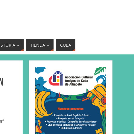
ISTORIA
TIENDA
CUBA
n
a”