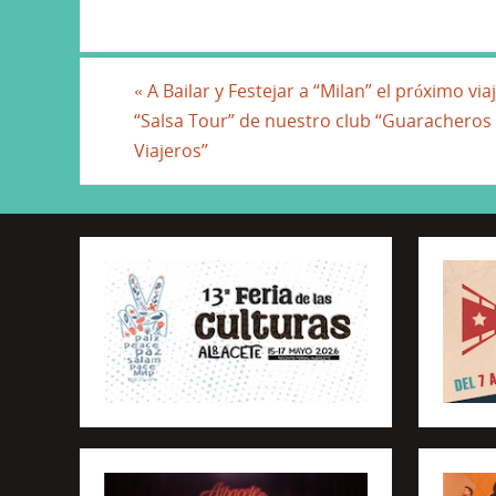
c
itt
ai
k
at
e
er
l
e
s
b
dI
A
«
A Bailar y Festejar a “Milan” el próximo via
“Salsa Tour” de nuestro club “Guaracheros
o
n
p
Viajeros”
o
p
k