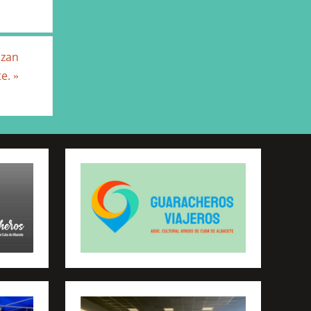
uzan
te.
»