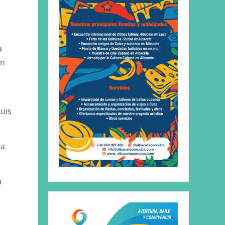
a
ón
uis
ra
a