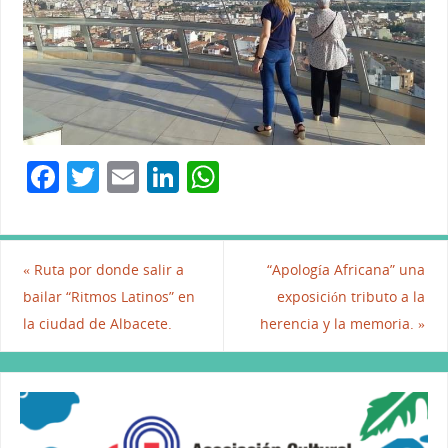
F
T
E
Li
W
a
w
m
n
h
c
itt
ai
k
at
e
er
l
e
s
«
Ruta por donde salir a
“Apología Africana” una
b
dI
A
bailar “Ritmos Latinos” en
exposición tributo a la
la ciudad de Albacete.
herencia y la memoria.
»
o
n
p
o
p
k